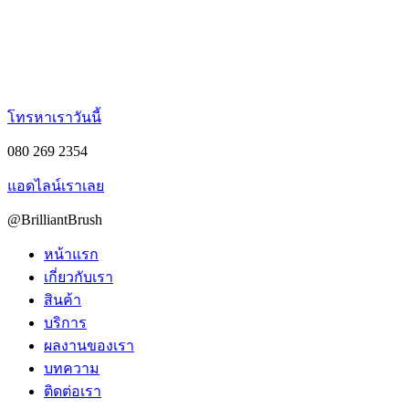
Skip
to
content
โทรหาเราวันนี้
080 269 2354
แอดไลน์เราเลย
@BrilliantBrush
หน้าแรก
เกี่ยวกับเรา
สินค้า
บริการ
ผลงานของเรา
บทความ
ติดต่อเรา