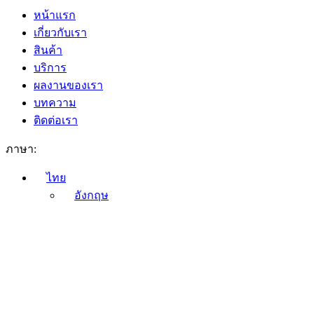
หน้าแรก
เกี่ยวกับเรา
สินค้า
บริการ
ผลงานของเรา
บทความ
ติดต่อเรา
ภาษา:
ไทย
อังกฤษ